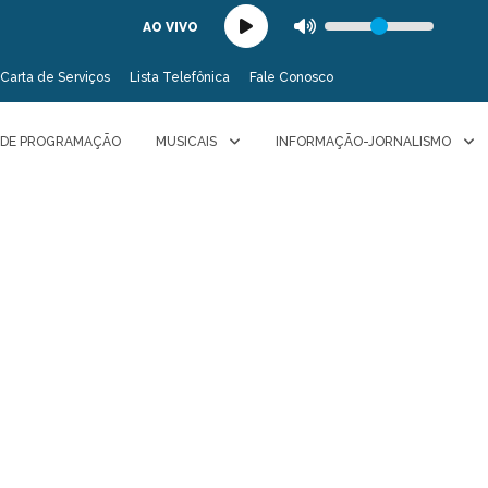
AO VIVO
Carta de Serviços
Lista Telefônica
Fale Conosco
 DE PROGRAMAÇÃO
MUSICAIS
INFORMAÇÃO-JORNALISMO
Boletim Informativo
PROFNIT recebe inscrições até o dia 20 de agosto de 2026
Unesp
35 anos