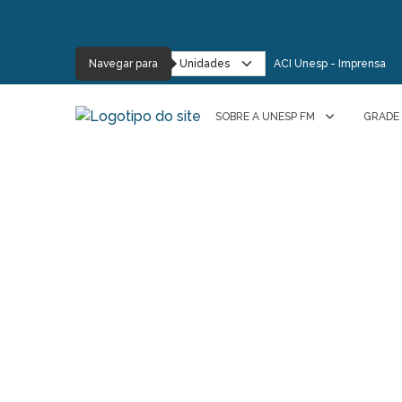
Navegar para
ACI Unesp - Imprensa
SOBRE A UNESP FM
GRADE
Destaques
50 anos da 