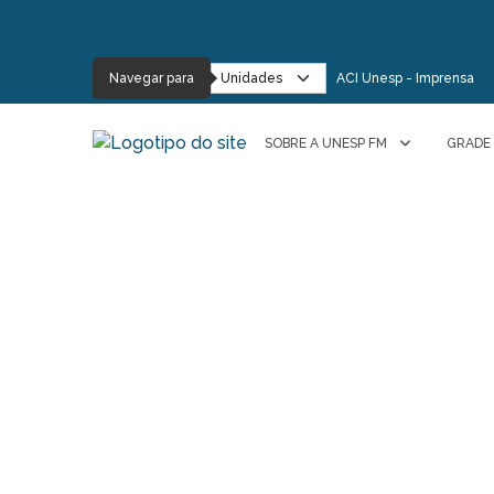
Navegar para
ACI Unesp - Imprensa
SOBRE A UNESP FM
GRADE
Destaques
50 anos da 