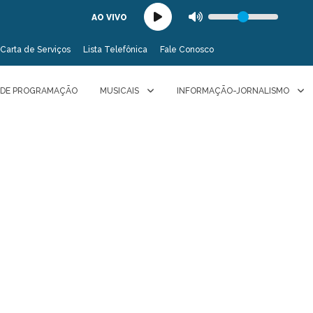
AO VIVO
Carta de Serviços
Lista Telefônica
Fale Conosco
 DE PROGRAMAÇÃO
MUSICAIS
INFORMAÇÃO-JORNALISMO
Colunistas Unesp
Daniela Mourão
Colunistas Unesp - Daniela Mourão (FEG/Câmpus de Guaratinguetá
Unesp
35 anos