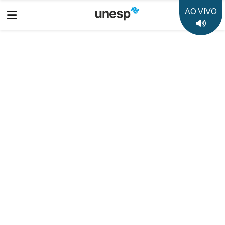
AO VIVO
Boletim Informativo
Cada vez mais atletas estão adotando o veganismo
Destaques
50 anos da Unesp
35 anos Rádio Unesp FM