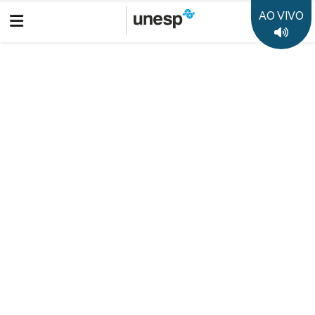
AO VIVO
Colunistas Unesp
Paulo Celso Moura
Colunistas Unesp - Paulo Celso Moura (IA/Câmpus de São
Paulo)
Destaques
50 anos da Unesp
35 anos Rádio Unesp FM